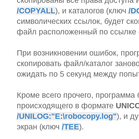
скопированы все права доступа 
/COPYALL
), и каталогов (ключ
/D
символических ссылок, будет ско
файл расположенный по ссылке
При возникновении ошибок, прог
скопировать файл/каталог занов
ожидать по 5 секунд между попы
Кроме всего прочего, программа 
происходящего в формате
UNIC
/UNILOG:"E:\robocopy.log"
), и д
экран (ключ
/TEE
).