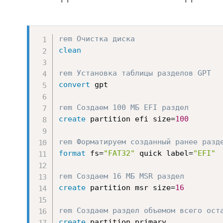
rem Очистка диска
clean
rem Установка таблицы разделов GPT 
convert
 gpt
rem Создаем 100 МБ EFI раздел
create
 partition efi size=
100
rem Форматируем созданный ранее разд
format
 fs=
"FAT32"
 quick label=
"EFI"
rem Создаем 16 МБ MSR раздел
create
 partition msr size=
16
rem Создаем раздел объемом всего ост
create
 partition primary