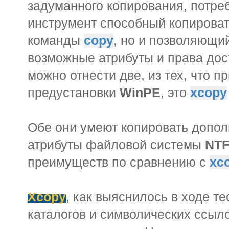
задуманного копирования, потреб
инструмент способный копирова
команды
copy
, но и позволяющи
возможные атрибуты и права дос
можно отнести две, из тех, что п
предустановки
WinPE
, это
xcopy
Обе они умеют копировать допол
атрибуты файловой системы
NT
преимуществ по сравнению с
xc
Xcopy
, как выяснилось в ходе те
каталогов и символических ссыло