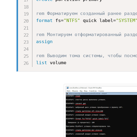
rem Форматируем созданный ранее разд
format
 fs=
"NTFS"
 quick label=
"SYSTEM
rem Монтируем отформатированный разд
assign
rem Выводим тома системы, чтобы посм
list
 volume