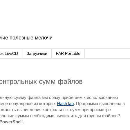
очие полезные мелочи
ок LiveCD
Загрузчики
FAR Portable
контрольных сумм файлов
ольную сумму файла мы сразу прибегаем к использованию
амое популярное из которых
HashTab
. Программа выполнена в
можность вычисления контрольных сумм при просмотре
трольные суммы необходимо вычислить для группы файлов?
PowerShell
.