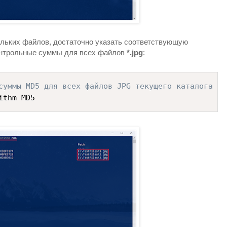
льких файлов, достаточно указать соответствующую
онтрольные суммы для всех файлов
*.jpg
:
суммы MD5 для всех файлов JPG текущего каталога
ithm MD5