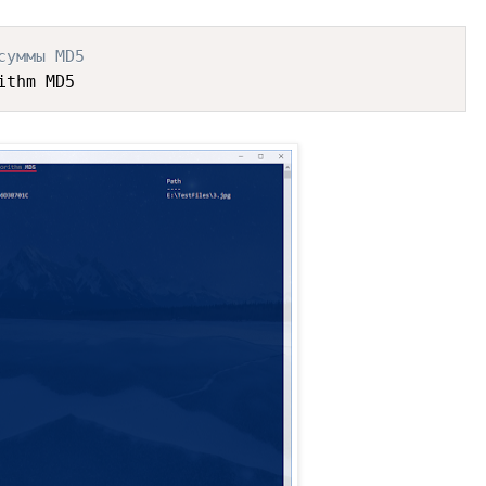
суммы MD5
ithm MD5