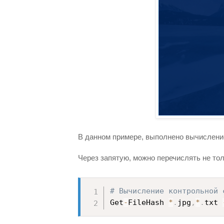
В данном примере, выполнено вычисление 
Через запятую, можно перечислять не то
# Вычисление контрольной 
Get
-
FileHash 
*
.
jpg
,
*
.
txt 