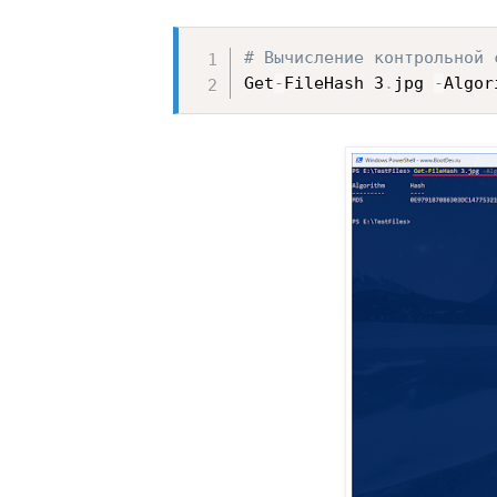
# Вычисление контрольной 
Get
-
FileHash 3
.
jpg 
-
Algor