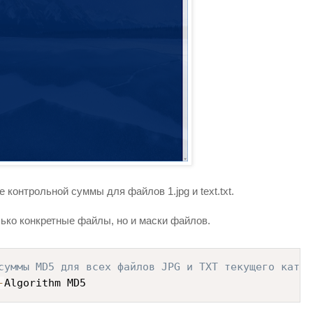
контрольной суммы для файлов 1.jpg и text.txt.
лько конкретные файлы, но и маски файлов.
суммы MD5 для всех файлов JPG и TXT текущего катал
-
Algorithm MD5