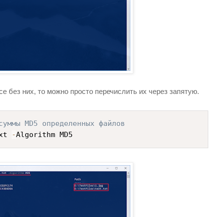
 без них, то можно просто перечислить их через запятую.
суммы MD5 определенных файлов
xt 
-
Algorithm MD5