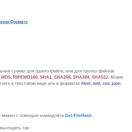
нном Формате
ьные суммы для одного файла, или для группы файлов.
 MD5, RIPEMD160, SHA1, SHA256, SHA384, SHA512
. Может
чете в текстовом виде или в форматах
html, xml, csv, json
.
м
) можно с помощью командлета
Get-FileHash
.
выглядеть так: